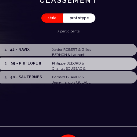
CLASSEMENT
série
prototype
3 participants
1
.
42 - NAVIX
Xavier ROBERT
&
Gilles
BERNON
&
Laurent
VANCUTSEM
&
F.
2
.
99 - PHIFLOPE II
Philippe DEBORD
&
BOUQUEAU
Chantal BOUSSAC
&
J.C. BOULO
3
.
40 - SAUTERNES
Bernard BLAVIER
&
Jean-François GUEVEL
&
M. GLAIS