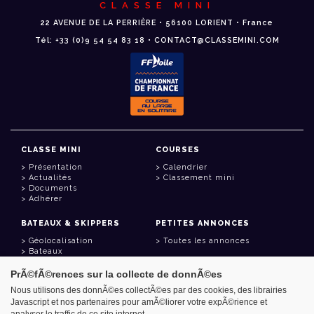
CLASSE MINI
22 AVENUE DE LA PERRIÈRE • 56100 LORIENT • France
Tél: +33 (0)9 54 54 83 18 • CONTACT@CLASSEMINI.COM
CLASSE MINI
COURSES
Présentation
Calendrier
Actualités
Classement mini
Documents
Adhérer
BATEAUX & SKIPPERS
PETITES ANNONCES
Géolocalisation
Toutes les annonces
Bateaux
Skippers
PrÃ©fÃ©rences sur la collecte de donnÃ©es
LIENS UTILES
Nous utilisons des donnÃ©es collectÃ©es par des cookies, des librairies
Javascript et nos partenaires pour amÃ©liorer votre expÃ©rience et
Espace adhérent