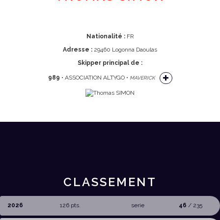
Nationalité :
FR
Adresse :
29460 Logonna Daoulas
Skipper principal de :
989
• ASSOCIATION ALTYGO •
MAVERICK
CLASSEMENT
2026
126 pts.
serie
46
/ 235