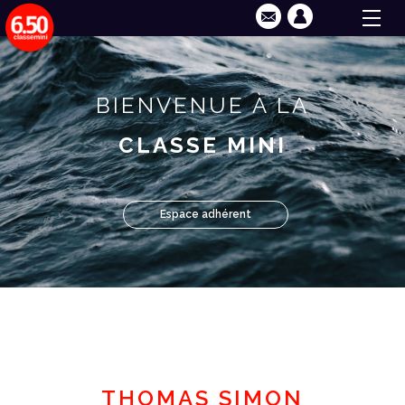
BIENVENUE À LA
CLASSE MINI
Espace adhérent
THOMAS SIMON