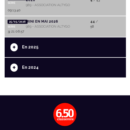
2026
4
/ 43
SERIE
989 - ASSOCIATION ALTYGO
09:13:40
MINI EN MAI 2026
44
/
25/05/2026
989 - ASSOCIATION ALTYGO
58
SERIE
3j 21:06:57
+
En 2025
+
En 2024