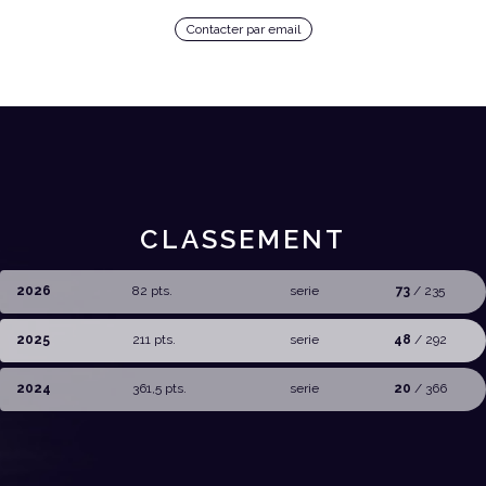
Contacter par email
CLASSEMENT
2026
82 pts.
serie
73
/ 235
2025
211 pts.
serie
48
/ 292
2024
361,5 pts.
serie
20
/ 366