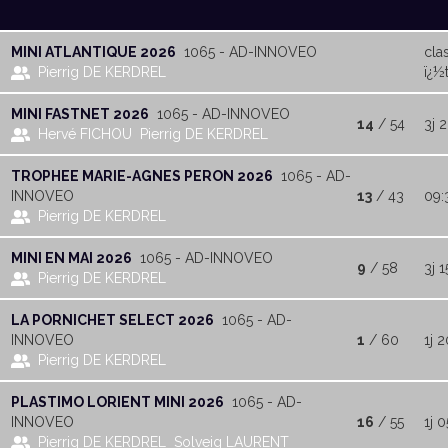
MINI ATLANTIQUE 2026
1065 - AD-INNOVEO
cla
Pierrig DE KERDREL
ï¿½t
MINI FASTNET 2026
1065 - AD-INNOVEO
14
/ 54
3j 
Hervé FICHOU
Pierrig DE KERDREL
TROPHEE MARIE-AGNES PERON 2026
1065 - AD-
INNOVEO
13
/ 43
09:
Pierrig DE KERDREL
MINI EN MAI 2026
1065 - AD-INNOVEO
9
/ 58
3j 1
Pierrig DE KERDREL
LA PORNICHET SELECT 2026
1065 - AD-
INNOVEO
1
/ 60
1j 
Pierrig DE KERDREL
PLASTIMO LORIENT MINI 2026
1065 - AD-
INNOVEO
16
/ 55
1j 
Pierrig DE KERDREL
Solveig LAURENT