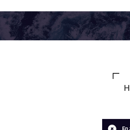
H
+
En 