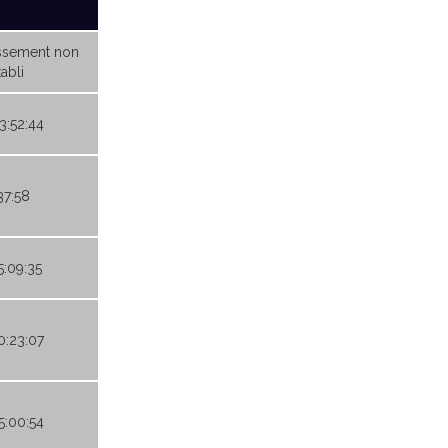
ssement non
abli
23:52:44
37:58
5:09:35
20:23:07
05:00:54