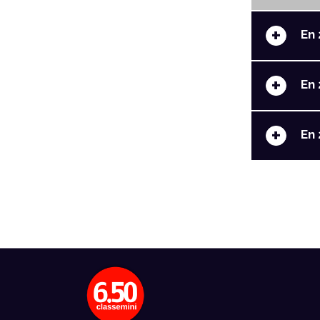
+
En 
+
En 
+
En 