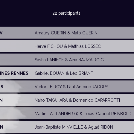
22 participants
V
Amaury GUERIN
&
Malo GUERIN
Hervé FICHOU
&
Matthias LOSSEC
Sasha LANIECE
&
Aina BAUZA ROIG
RTINES RENNES
Gabriel BOUAN
& Léo BRIANT
ES
Victor LE ROY
&
Paul Antoine JACOPY
EN
Naho TAKAHARA
&
Domenico CAPARROTTI
Martin TAILLANDIER (1) &
Louis-Gabriel REINBOLD
UN
Jean-Baptiste MINVIELLE
&
Aglaé RIBON