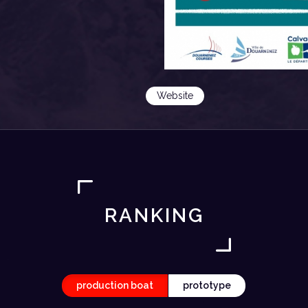
Website
RANKING
production boat
prototype