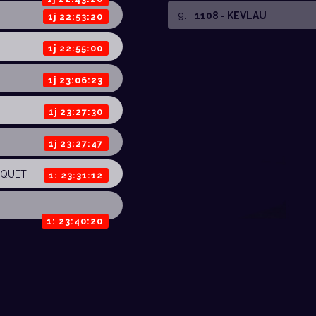
9
.
1108 - KEVLAU
1j 22:53:20
1j 22:55:00
1j 23:06:23
1j 23:27:30
1j 23:27:47
CQUET
1: 23:31:12
1: 23:40:20