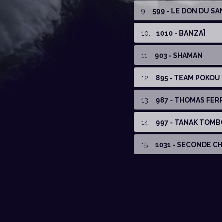
9
.
599 - LE DON DU S
10
.
1010 - BANZAÏ
11
.
903 - SHAMAN
12
.
895 - TEAM POKOU
13
.
987 - THOMAS FER
14
.
997 - TANAK TOM
15
.
1031 - SECONDE C