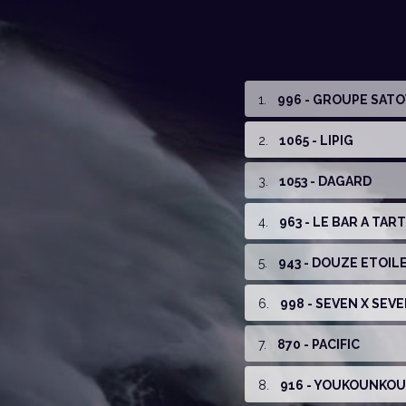
1
.
996 - GROUPE SATO
2
.
1065 - LIPIG
3
.
1053 - DAGARD
4
.
963 - LE BAR A TA
5
.
943 - DOUZE ETOIL
6
.
998 - SEVEN X SEV
7
.
870 - PACIFIC
8
.
916 - YOUKOUNKO