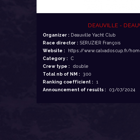
DEAUVILLE - DEAU
Organizer :
Deauville Yacht Club
Race director :
SERUZIER François
Website :
https://www.calvadoscup.fr/hom
Category :
C
Crew type :
double
Total nb of NM :
300
Ranking coefficient :
1
Announcement of results :
03/07/2024