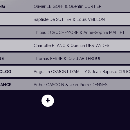
ANG
Olivier LE GOFF
&
Quentin CORTIER
Baptiste De SUTTER
&
Louis VEILLON
Thibault CROCHEMORE
&
Anne-Sophie MALLET
Charlotte BLANC &
Quentin DESLANDES
RE
Thomas FERRE
&
David ABITEBOUL
BOLOG
Augustin OSMONT D'AMILLY
& Jean-Baptiste CRO
HANCE
Arthur GASCOIN
& Jean-Pierre DENNES
+