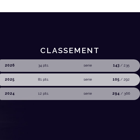
CLASSEMENT
2026
34 pts.
serie
143
/ 235
2025
81 pts.
serie
105
/ 292
2024
12 pts.
serie
294
/ 366