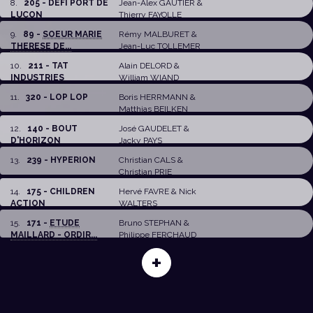
8
.
205 - DEFI PORT DE
Jean-Alex GAUTIER
&
LUCON
Thierry FAYOLLE
9
.
89 -
SOEUR MARIE
Rémy MALBURET
&
THERESE DE...
Jean-Luc TOLLEMER
10
.
211 - TAT
Alain DELORD
&
INDUSTRIES
William WIAND
11
.
320 - LOP LOP
Boris HERRMANN
&
Matthias BEILKEN
12
.
140 - BOUT
José GAUDELET
&
D'HORIZON
Jacky PAYS
13
.
239 - HYPERION
Christian CALS
&
Christian PRIE
14
.
175 - CHILDREN
Hervé FAVRE
&
Nick
ACTION
WALTERS
15
.
171 -
ETUDE
Bruno STEPHAN
&
MAILLARD - ORDIR...
Philippe FERCHAUD
+