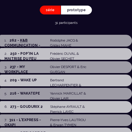
série
prototype
31 participants
1
.
262 -
K&B
Rodolphe JACQ
&
COMMUNICATION -
Gildas MAHE
MU...
2
.
250 - POP'IN LA
Frédéric DUVAL
&
MAITRISE DU FEU
Olivier SECHET
3
.
237 - MY
Olivier DESPORT
&
Eric
WORKPLACE
GUEGAN
4
.
209 - WAKE UP
Bertrand
LECHARPENTIER
&
Philippe CAIGNEC
5
.
216 - WAKATEPE
Yannick MARCILLAT
&
Olivier LAIR
6
.
273 - GOUDURIX 2
Stéphane AYRAULT
&
Pierrick LAYEC
7
.
311 - L'EXPRESS -
Pierre-Yves LAUTROU
OKAPI
&
Erwan TYMEN