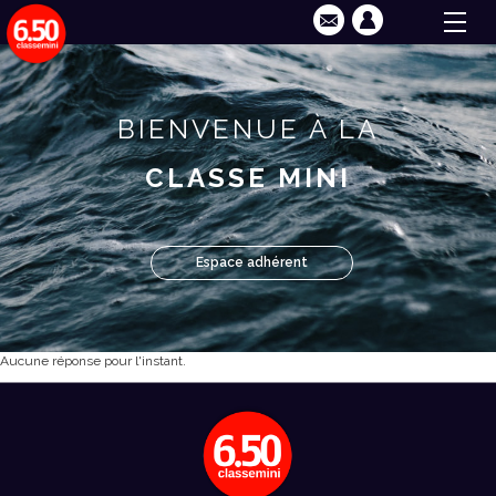
BIENVENUE À LA
CLASSE MINI
Espace adhérent
Aucune réponse pour l'instant.