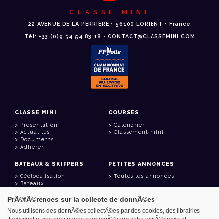
CLASSE MINI
22 AVENUE DE LA PERRIÈRE • 56100 LORIENT • France
Tél: +33 (0)9 54 54 83 18 • CONTACT@CLASSEMINI.COM
CLASSE MINI
COURSES
Présentation
Calendrier
Actualités
Classement mini
Documents
Adhérer
BATEAUX & SKIPPERS
PETITES ANNONCES
Géolocalisation
Toutes les annonces
Bateaux
Skippers
PrÃ©fÃ©rences sur la collecte de donnÃ©es
LIENS UTILES
Nous utilisons des donnÃ©es collectÃ©es par des cookies, des librairies