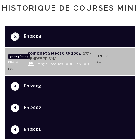
HISTORIQUE DE COURSES MINI
+
En 2004
Pornichet Sélect 6,50 2004
277 -
DNF
/
30/04/2004
VENDEE PRISMA
20
PROTO
Françis-Jacques JAUFFRINEAU
DNF
+
En 2003
+
En 2002
+
En 2001