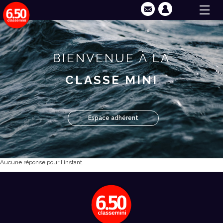
BIENVENUE À LA
CLASSE MINI
Espace adhérent
Aucune réponse pour l'instant.