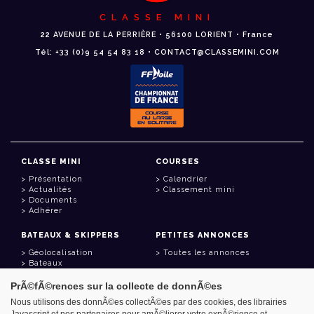
CLASSE MINI
22 AVENUE DE LA PERRIÈRE • 56100 LORIENT • France
Tél: +33 (0)9 54 54 83 18 • CONTACT@CLASSEMINI.COM
CLASSE MINI
COURSES
Présentation
Calendrier
Actualités
Classement mini
Documents
Adhérer
BATEAUX & SKIPPERS
PETITES ANNONCES
Géolocalisation
Toutes les annonces
Bateaux
Skippers
PrÃ©fÃ©rences sur la collecte de donnÃ©es
LIENS UTILES
Nous utilisons des donnÃ©es collectÃ©es par des cookies, des librairies