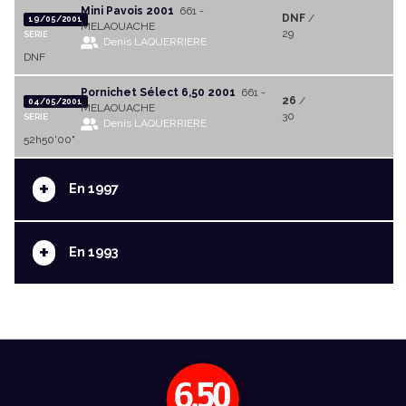
Mini Pavois 2001
661 -
DNF
/
19/05/2001
MELAOUACHE
29
SERIE
Denis LAQUERRIERE
DNF
Pornichet Sélect 6,50 2001
661 -
26
/
04/05/2001
MELAOUACHE
30
SERIE
Denis LAQUERRIERE
52h50'00"
+
En 1997
+
En 1993