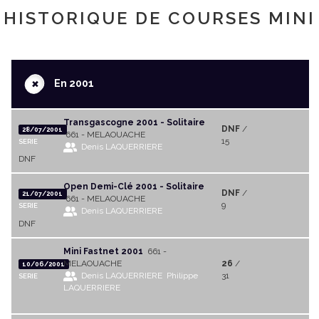
HISTORIQUE DE COURSES MINI
+
En 2001
Transgascogne 2001 - Solitaire
DNF
/
28/07/2001
661 - MELAOUACHE
15
SERIE
Denis LAQUERRIERE
DNF
Open Demi-Clé 2001 - Solitaire
DNF
/
21/07/2001
661 - MELAOUACHE
9
SERIE
Denis LAQUERRIERE
DNF
Mini Fastnet 2001
661 -
MELAOUACHE
26
/
10/06/2001
Denis LAQUERRIERE
Philippe
31
SERIE
LAQUERRIERE