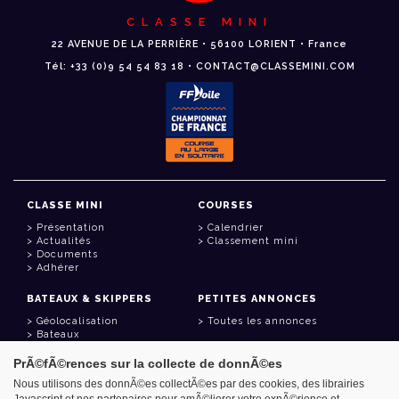
CLASSE MINI
22 AVENUE DE LA PERRIÈRE • 56100 LORIENT • France
Tél: +33 (0)9 54 54 83 18 • CONTACT@CLASSEMINI.COM
CLASSE MINI
COURSES
Présentation
Calendrier
Actualités
Classement mini
Documents
Adhérer
BATEAUX & SKIPPERS
PETITES ANNONCES
Géolocalisation
Toutes les annonces
Bateaux
Skippers
PrÃ©fÃ©rences sur la collecte de donnÃ©es
LIENS UTILES
Nous utilisons des donnÃ©es collectÃ©es par des cookies, des librairies