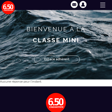
BIENVENUE À LA
CLASSE MINI
Espace adhérent
Aucune réponse pour l'instant.