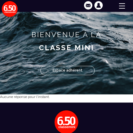
BIENVENUE À LA
CLASSE MINI
Espace adhérent
Aucune réponse pour l'instant.