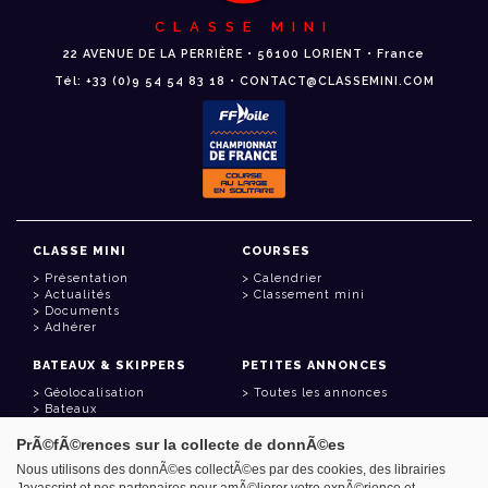
CLASSE MINI
22 AVENUE DE LA PERRIÈRE • 56100 LORIENT • France
Tél: +33 (0)9 54 54 83 18 • CONTACT@CLASSEMINI.COM
CLASSE MINI
COURSES
Présentation
Calendrier
Actualités
Classement mini
Documents
Adhérer
BATEAUX & SKIPPERS
PETITES ANNONCES
Géolocalisation
Toutes les annonces
Bateaux
Skippers
PrÃ©fÃ©rences sur la collecte de donnÃ©es
LIENS UTILES
Nous utilisons des donnÃ©es collectÃ©es par des cookies, des librairies