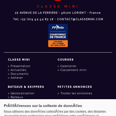
CLASSE MINI
22 AVENUE DE LA PERRIÈRE • 56100 LORIENT • France
Tél: +33 (0)9 54 54 83 18 • CONTACT@CLASSEMINI.COM
CLASSE MINI
COURSES
Présentation
Calendrier
Actualités
Classement mini
Documents
Adhérer
BATEAUX & SKIPPERS
PETITES ANNONCES
Géolocalisation
Toutes les annonces
Bateaux
Skippers
PrÃ©fÃ©rences sur la collecte de donnÃ©es
LIENS UTILES
Nous utilisons des donnÃ©es collectÃ©es par des cookies, des librairies