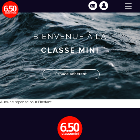
BIENVENUE À LA
CLASSE MINI
Espace adhérent
Aucune réponse pour l'instant.