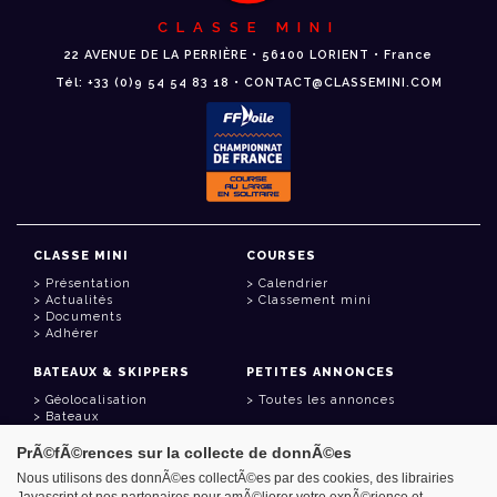
CLASSE MINI
22 AVENUE DE LA PERRIÈRE • 56100 LORIENT • France
Tél: +33 (0)9 54 54 83 18 • CONTACT@CLASSEMINI.COM
CLASSE MINI
COURSES
Présentation
Calendrier
Actualités
Classement mini
Documents
Adhérer
BATEAUX & SKIPPERS
PETITES ANNONCES
Géolocalisation
Toutes les annonces
Bateaux
Skippers
PrÃ©fÃ©rences sur la collecte de donnÃ©es
LIENS UTILES
Nous utilisons des donnÃ©es collectÃ©es par des cookies, des librairies