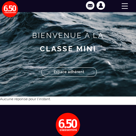
BIENVENUE À LA
CLASSE MINI
Espace adhérent
Aucune réponse pour l'instant.