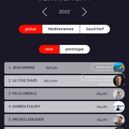
2022
global
Méditerrannée
Good Perf
série
prototype
Mode de calcul
1. JEAN MARRE
856 pts
Exporter au format csv
2. ULYSSE DAVID
790,5 pts
au 10/08/2026
3. FELIX OBERLE
764 pts
4. DAMIEN FLEURY
754 pts
5. BRUNO LEMUNIER
744 pts