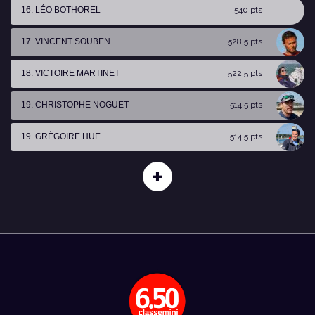
16. LÉO BOTHOREL
540 pts
17. VINCENT SOUBEN
528,5 pts
18. VICTOIRE MARTINET
522,5 pts
19. CHRISTOPHE NOGUET
514,5 pts
19. GRÉGOIRE HUE
514,5 pts
+