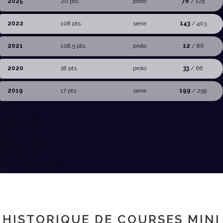
2025
20 pts.
proto
76
/ 125
2022
108 pts.
serie
143
/ 403
2021
108,5 pts.
proto
12
/ 86
2020
18 pts.
proto
33
/ 66
2019
17 pts.
serie
199
/ 259
HISTORIQUE DE COURSES MINI