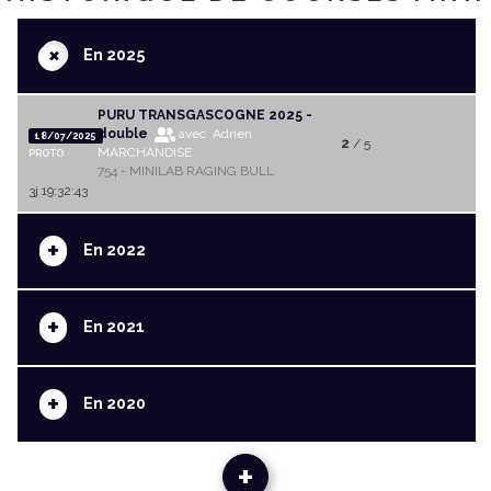
+
En 2025
PURU TRANSGASCOGNE 2025 -
double
avec Adrien
18/07/2025
2
/ 5
MARCHANDISE
PROTO
754 - MINILAB RAGING BULL
3j 19:32:43
+
En 2022
+
En 2021
+
En 2020
+