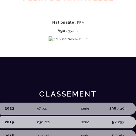
Nationalité :
FRA
Age :
35 ans
CLASSEMENT
2022
57 pts.
serie
198
/ 403
2019
630 pts.
serie
5
/ 259
2018
443,5 pts.
serie
5
/ 264