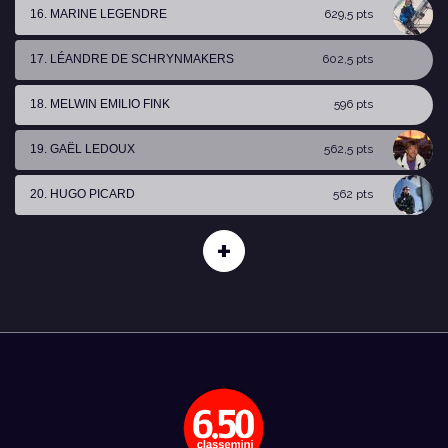
16. MARINE LEGENDRE
629,5 pts
17. LÉANDRE DE SCHRYNMAKERS
602,5 pts
18. MELWIN EMILIO FINK
596 pts
19. GAËL LEDOUX
562,5 pts
20. HUGO PICARD
562 pts
+