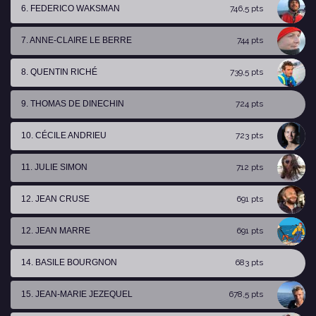
6. FEDERICO WAKSMAN
746,5 pts
7. ANNE-CLAIRE LE BERRE
744 pts
8. QUENTIN RICHÉ
739,5 pts
9. THOMAS DE DINECHIN
724 pts
10. CÉCILE ANDRIEU
723 pts
11. JULIE SIMON
712 pts
12. JEAN CRUSE
691 pts
12. JEAN MARRE
691 pts
14. BASILE BOURGNON
683 pts
15. JEAN-MARIE JEZEQUEL
678,5 pts