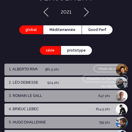
2021
global
Méditerrannée
Good Perf
série
prototype
Mode de calcul
1. ALBERTO RIVA
981,5 pts
Exporter au format csv
2. LÉO DEBIESSE
924 pts
au 05/08/2026
3. ROMAIN LE GALL
847 pts
4. BRIEUC LEBEC
814,5 pts
5. HUGO DHALLENNE
799 pts