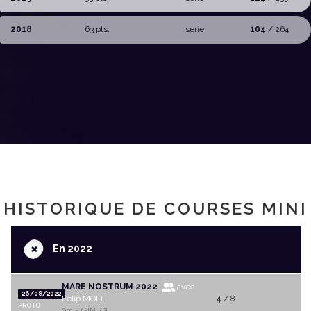
2018
63 pts.
serie
104
/ 264
HISTORIQUE DE COURSES MINI
+
En 2022
MARE NOSTRUM 2022
avec
26/08/2022
Felip MOLL
4
/ 8
PROTO
931 - GÍNJOL