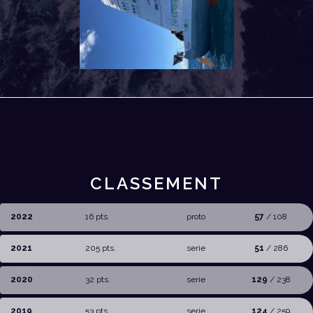
CLASSEMENT
2022
16 pts.
proto
57
/ 108
2021
205 pts.
serie
51
/ 286
2020
32 pts.
serie
129
/ 238
2019
53 pts.
serie
124
/ 259