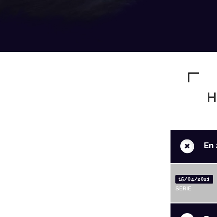
H
+
En 
15/04/2021
SERIE