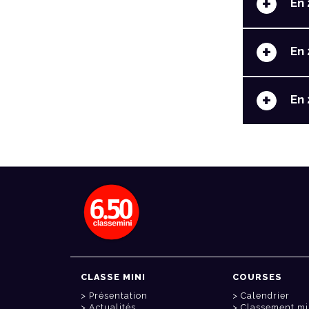
+
En 
+
En 
+
En 
CLASSE MINI
COURSES
Présentation
Calendrier
Actualités
Classement mi