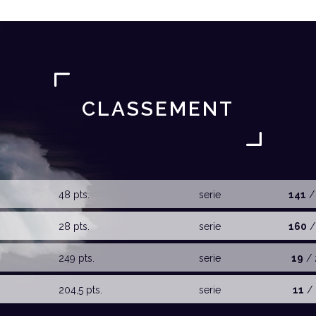
CLASSEMENT
48 pts.
serie
141
/
28 pts.
serie
160
/
249 pts.
serie
19
/ 
204,5 pts.
serie
11
/ 