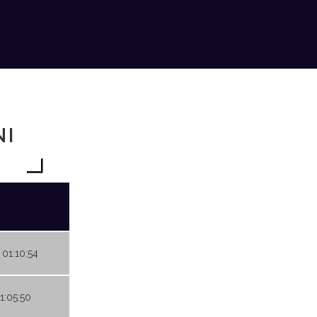
NI
 01:10:54
01:05:50