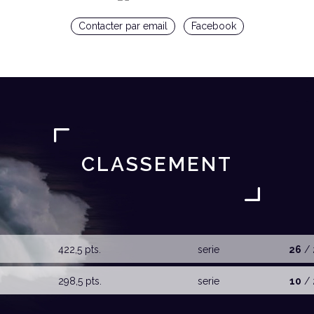
Contacter par email
Facebook
CLASSEMENT
422,5 pts.
serie
26
/ 
298,5 pts.
serie
10
/ 