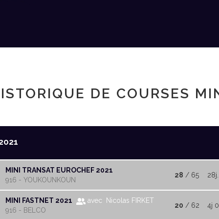
ISTORIQUE DE COURSES MI
2021
MINI TRANSAT EUROCHEF 2021
28
/ 65
28j.
916 - YOUKOUNKOUN
MINI FASTNET 2021
avec Nicolas FIRKET
20
/ 62
4j 
916 - BELCO