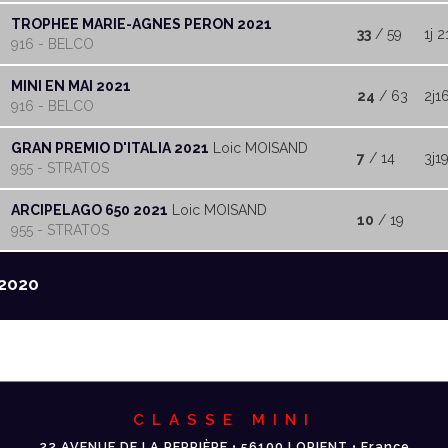
TROPHEE MARIE-AGNES PERON 2021
33
/ 59
1j 2
916 - BELCO
MINI EN MAI 2021
24
/ 63
2j1
916 - BELCO
GRAN PREMIO D'ITALIA 2021
Loic MOISAND
7
/ 14
3j1
955 - STRATOS
ARCIPELAGO 650 2021
Loic MOISAND
10
/ 19
955 - STRATOS
2020
CLASSE MINI
22 AVENUE DE LA PERRIÈRE • 56100 LORIENT • France