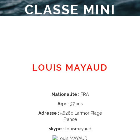
CLASSE MINI
Espace adhérent
LOUIS MAYAUD
Nationalité :
FRA
Age :
37 ans
Adresse :
56260 Larmor Plage
France
skype :
louismayaud