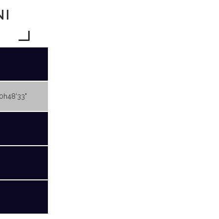
NI
10h48'33"