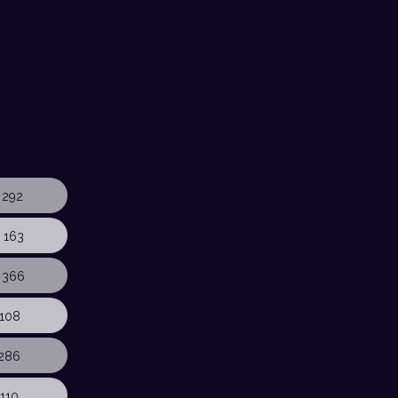
 292
 163
 366
108
286
110