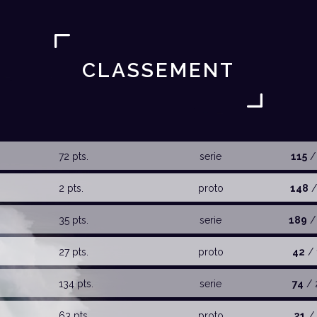
CLASSEMENT
72 pts.
serie
115
/
2 pts.
proto
148
/
35 pts.
serie
189
/
27 pts.
proto
42
/ 
134 pts.
serie
74
/ 
63 pts.
proto
21
/ 