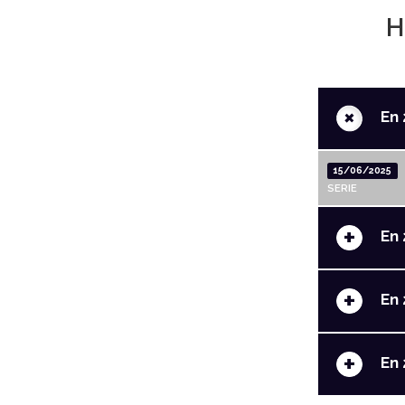
H
+
En 
15/06/2025
SERIE
+
En 
+
En 
+
En 