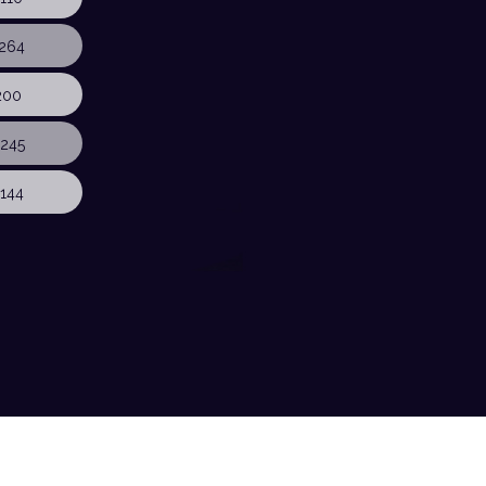
264
200
245
144