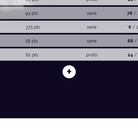
94 pts.
serie
76
/ 
373 pts.
serie
6
/ 
58 pts.
serie
68
/ 
62 pts.
proto
24
/ 
+