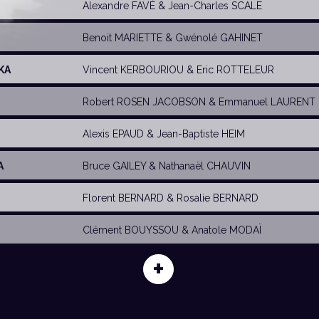
Alexandre FAVÉ
&
Jean-Charles SCALE
Benoit MARIETTE
&
Gwénolé GAHINET
KA
Vincent KERBOURIOU
& Eric ROTTELEUR
Robert ROSEN JACOBSON
&
Emmanuel LAURENT
Alexis EPAUD
&
Jean-Baptiste HEIM
A
Bruce GAILEY
&
Nathanaël CHAUVIN
Florent BERNARD
& Rosalie BERNARD
Clément BOUYSSOU
&
Anatole MODAÏ
+