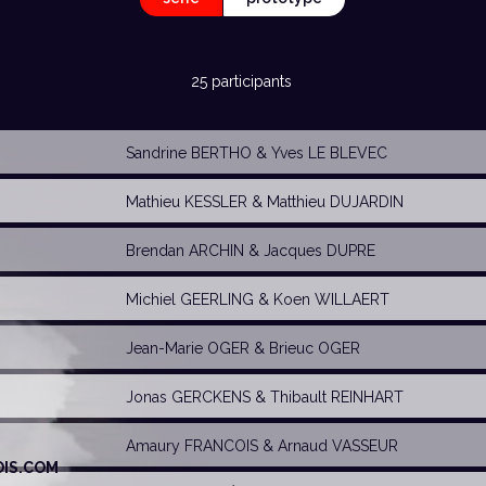
25 participants
Sandrine BERTHO
&
Yves LE BLEVEC
Mathieu KESSLER
&
Matthieu DUJARDIN
Brendan ARCHIN
& Jacques DUPRE
Michiel GEERLING
&
Koen WILLAERT
Jean-Marie OGER
&
Brieuc OGER
Jonas GERCKENS
&
Thibault REINHART
Amaury FRANCOIS
&
Arnaud VASSEUR
IS.COM