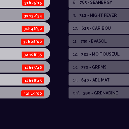
8
.
785 - SEANERGY
31h25'15
9
.
312 - NIGHT FEVER
31h30'34
10
.
625 - CARIBOU
31h46'50
11
.
739 - EVASOL
32h08'00
12
.
721 - MOITOUSEUL
32h08'55
13
.
772 - GRPMS
32h15'46
14
.
640 - AEL MAT
32h16'45
dnf
.
390 - GRENADINE
32h19'00