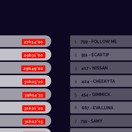
1
.
759 - FOLLOW ME
27h14'00
2
.
551 - ECARTIP
29h31'00
3
.
417 - NISSAN
29h49'00
4
.
424 - CHEEKYTA
30h25'10
5
.
454 - GIMMICK
39h54'33
6
.
667 - EVA LUNA
31h21'20
7
.
755 - SAMY
31h22'15