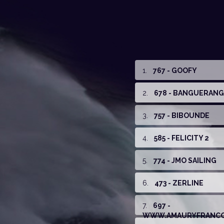
1
.
767 - GOOFY
2
.
678 - BANGUERANG
3
.
757 - BIBOUNDE
4
.
585 - FELICITY 2
5
.
774 - JMO SAILING
6
.
473 - ZERLINE
7
.
697 -
WWW.AMAURYFRANCO