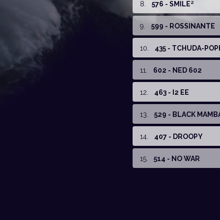
8
.
576 - SMILE²
9
.
599 - ROSSINANTE
10
.
435 - TCHUDA-POP
11
.
602 - NED 602
12
.
463 - I2 EE
13
.
529 - BLACK MAMB
14
.
407 - DROOPY
15
.
514 - NO WAR