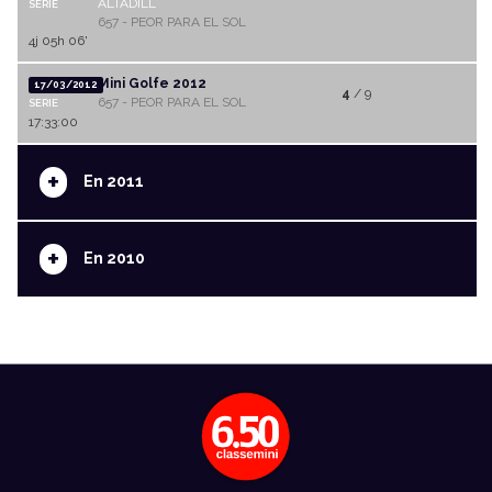
ALTADILL
SERIE
657 - PEOR PARA EL SOL
4j 05h 06'
Mini Golfe 2012
17/03/2012
4
/ 9
657 - PEOR PARA EL SOL
SERIE
17:33:00
+
En 2011
+
En 2010