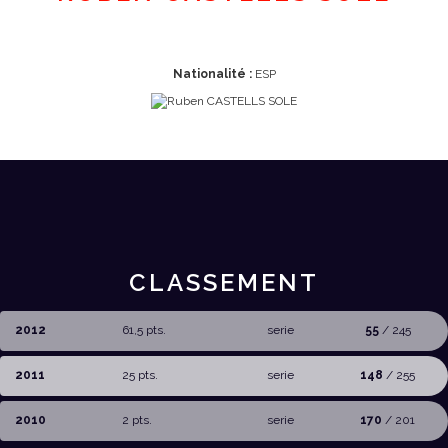
Nationalité :
ESP
CLASSEMENT
2012
61,5 pts.
serie
55
/ 245
2011
25 pts.
serie
148
/ 255
2010
2 pts.
serie
170
/ 201