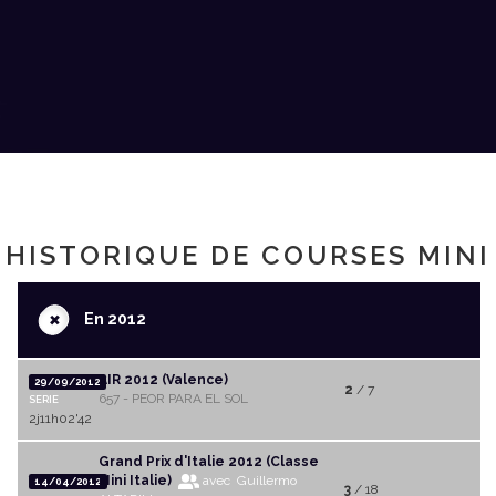
HISTORIQUE DE COURSES MINI
+
En 2012
AIR 2012 (Valence)
29/09/2012
2
/ 7
657 - PEOR PARA EL SOL
SERIE
2j11h02'42
Grand Prix d'Italie 2012 (Classe
Mini Italie)
avec Guillermo
14/04/2012
3
/ 18