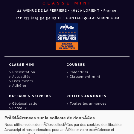
CLASSE MINI
22 AVENUE DE LA PERRIÈRE • 56100 LORIENT • France
Tél: +33 (0)9 54 54 83 18 • CONTACT@CLASSEMINI.COM
CLASSE MINI
COURSES
Présentation
Calendrier
Actualités
Classement mini
Documents
Adhérer
BATEAUX & SKIPPERS
PETITES ANNONCES
Géolocalisation
Toutes les annonces
Bateaux
Skippers
PrÃ©fÃ©rences sur la collecte de donnÃ©es
LIENS UTILES
Nous utilisons des donnÃ©es collectÃ©es par des cookies, des librairies
Javascript et nos partenaires pour amÃ©liorer votre expÃ©rience et
Espace adhérent