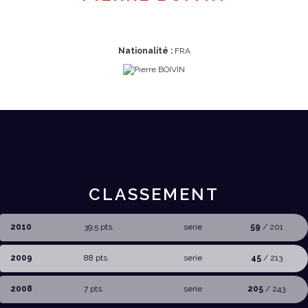
Nationalité :
FRA
CLASSEMENT
2010
39,5 pts.
serie
59
/ 201
2009
88 pts.
serie
45
/ 213
2008
7 pts.
serie
205
/ 243