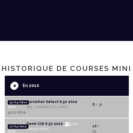
HISTORIQUE DE COURSES MINI
+
En 2010
Pornichet Sélect 6.50 2010
24/04/2010
8
/ 38
589 - VERNON SULLIVAN
SERIE
3j.00:06:15
Demi-Clé 6.50 2010
avec
18
/
17/04/2010
Antonin RIVAT
25
SERIE