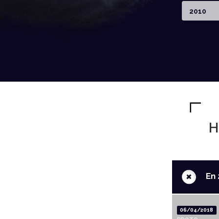
2010
H
+
En 
06/04/2018