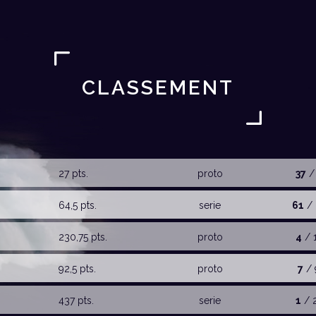
CLASSEMENT
27 pts.
proto
37
/
64,5 pts.
serie
61
/ 
230,75 pts.
proto
4
/ 
92,5 pts.
proto
7
/ 
437 pts.
serie
1
/ 