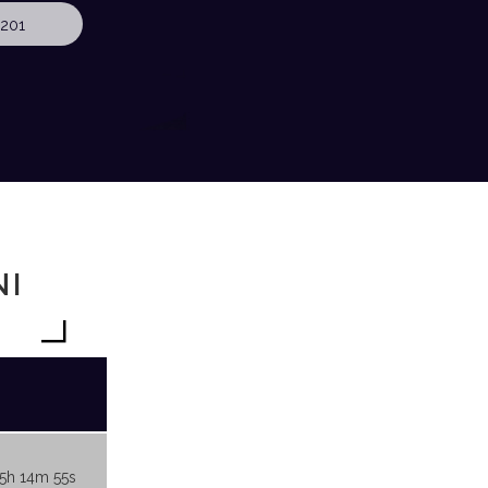
201
NI
15h 14m 55s