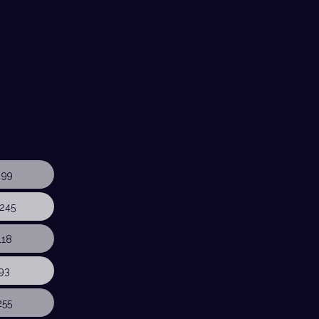
 99
245
118
93
255