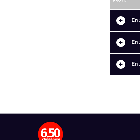
PROTO
+
En 
+
En 
+
En 