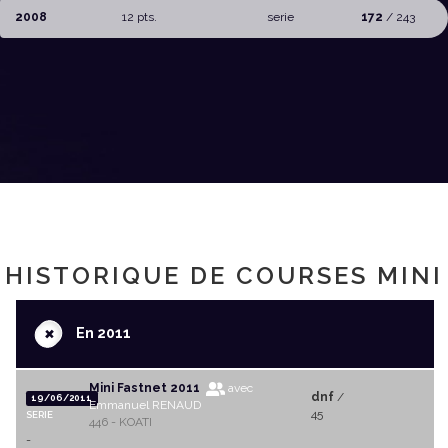
2008
12 pts.
serie
172
/ 243
HISTORIQUE DE COURSES MINI
+
En 2011
Mini Fastnet 2011
avec
dnf
/
19/06/2011
Emmanuel RENAUD
45
SERIE
446 - KOATI
-