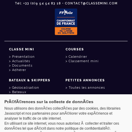
Tél: +33 (0)9 54 54 83 18 • CONTACT@CLASSEMINI.COM
CLASSE MINI
COURSES
Présentation
Calendrier
Actualités
Classement mini
Documents
Adhérer
BATEAUX & SKIPPERS
PETITES ANNONCES
Géolocalisation
Toutes les annonces
Bateaux
Skippers
PrÃ©fÃ©rences sur la collecte de donnÃ©es
LIENS UTILES
Nous utilisons des donnÃ©es collectÃ©es par des cookies, des librairies
Javascript et nos partenaires pour amÃ©liorer votre expÃ©rience et
Espace adhérent
analyser le traffic de ce site internet.
Contact
Carnet d'adresses
En utilisant ce site internet, vous nous autorisez Ã collecter et traiter ces
Goodies
donnÃ©es tel que dÃ©crit dans notre politique de confidentialitÃ©.