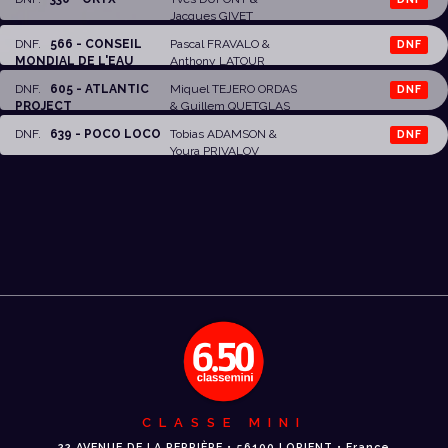
Jacques GIVET
DNF
.
566 - CONSEIL
Pascal FRAVALO
&
DNF
MONDIAL DE L'EAU
Anthony LATOUR
DNF
.
605 - ATLANTIC
Miquel TEJERO ORDAS
DNF
PROJECT
& Guillem QUETGLAS
DNF
.
639 - POCO LOCO
Tobias ADAMSON &
DNF
Youra PRIVALOV
CLASSE MINI
22 AVENUE DE LA PERRIÈRE • 56100 LORIENT • France