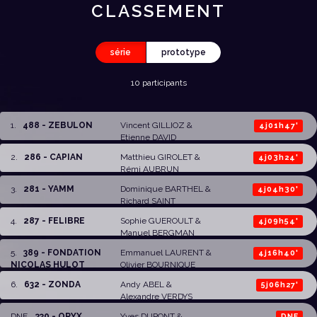
CLASSEMENT
série
prototype
10 participants
1
.
488 - ZEBULON
Vincent GILLIOZ &
4j01h47'
Etienne DAVID
2
.
286 - CAPIAN
Matthieu GIROLET
&
4j03h24'
Rémi AUBRUN
3
.
281 - YAMM
Dominique BARTHEL
&
4j04h30'
Richard SAINT
LAURENS
4
.
287 - FELIBRE
Sophie GUEROULT
&
4j09h54'
Manuel BERGMAN
5
.
389 - FONDATION
Emmanuel LAURENT
&
4j16h40'
NICOLAS HULOT
Olivier BOURNIQUE
6
.
632 - ZONDA
Andy ABEL &
5j06h27'
Alexandre VERDYS
DNF
.
330 - ORYX
Yves DUPONT
&
DNF