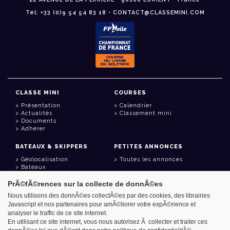
Tél: +33 (0)9 54 54 83 18 • CONTACT@CLASSEMINI.COM
CLASSE MINI
COURSES
Présentation
Calendrier
Actualités
Classement mini
Documents
Adhérer
BATEAUX & SKIPPERS
PETITES ANNONCES
Géolocalisation
Toutes les annonces
Bateaux
Skippers
PrÃ©fÃ©rences sur la collecte de donnÃ©es
LIENS UTILES
Nous utilisons des donnÃ©es collectÃ©es par des cookies, des librairies
Javascript et nos partenaires pour amÃ©liorer votre expÃ©rience et
Espace adhérent
analyser le traffic de ce site internet.
Contact
Carnet d'adresses
En utilisant ce site internet, vous nous autorisez Ã collecter et traiter ces
Goodies