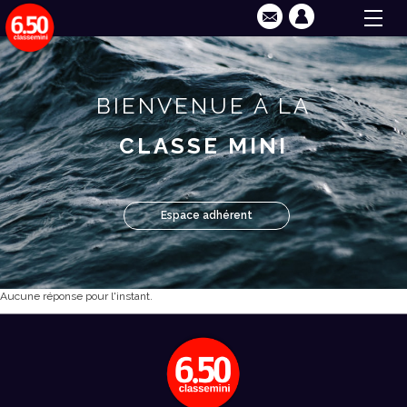
BIENVENUE À LA
CLASSE MINI
Espace adhérent
Aucune réponse pour l'instant.