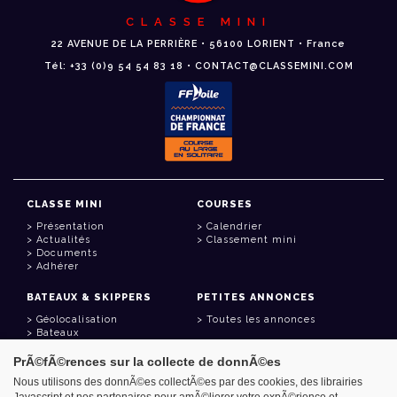
CLASSE MINI
22 AVENUE DE LA PERRIÈRE • 56100 LORIENT • France
Tél: +33 (0)9 54 54 83 18 • CONTACT@CLASSEMINI.COM
CLASSE MINI
COURSES
Présentation
Calendrier
Actualités
Classement mini
Documents
Adhérer
BATEAUX & SKIPPERS
PETITES ANNONCES
Géolocalisation
Toutes les annonces
Bateaux
Skippers
PrÃ©fÃ©rences sur la collecte de donnÃ©es
LIENS UTILES
Nous utilisons des donnÃ©es collectÃ©es par des cookies, des librairies