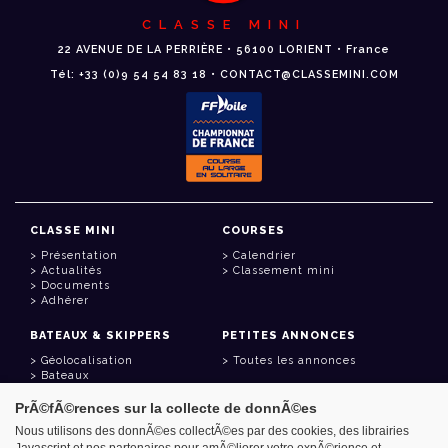
CLASSE MINI
22 AVENUE DE LA PERRIÈRE • 56100 LORIENT • France
Tél: +33 (0)9 54 54 83 18 • CONTACT@CLASSEMINI.COM
CLASSE MINI
COURSES
Présentation
Calendrier
Actualités
Classement mini
Documents
Adhérer
BATEAUX & SKIPPERS
PETITES ANNONCES
Géolocalisation
Toutes les annonces
Bateaux
Skippers
PrÃ©fÃ©rences sur la collecte de donnÃ©es
LIENS UTILES
Nous utilisons des donnÃ©es collectÃ©es par des cookies, des librairies