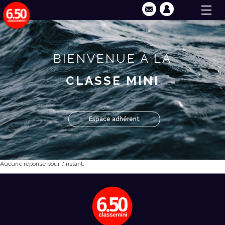
BIENVENUE À LA
CLASSE MINI
Espace adhérent
Aucune réponse pour l'instant.