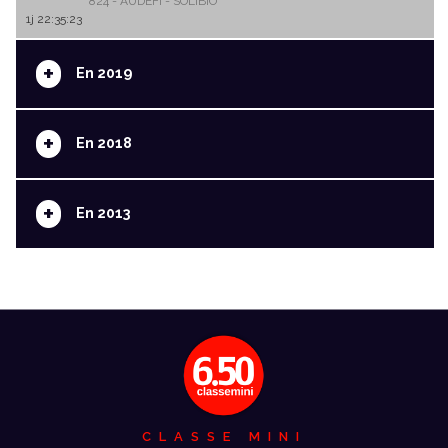
824 - AUDEFI - SOLIBIO
1j 22:35:23
+
En 2019
+
En 2018
+
En 2013
CLASSE MINI