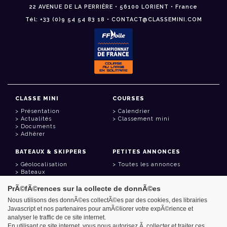
22 AVENUE DE LA PERRIÈRE • 56100 LORIENT • France
Tél: +33 (0)9 54 54 83 18 • CONTACT@CLASSEMINI.COM
CLASSE MINI
COURSES
Présentation
Calendrier
Actualités
Classement mini
Documents
Adhérer
BATEAUX & SKIPPERS
PETITES ANNONCES
Géolocalisation
Toutes les annonces
Bateaux
Skippers
PrÃ©fÃ©rences sur la collecte de donnÃ©es
LIENS UTILES
Nous utilisons des donnÃ©es collectÃ©es par des cookies, des librairies
Javascript et nos partenaires pour amÃ©liorer votre expÃ©rience et
Espace adhérent
analyser le traffic de ce site internet.
Contact
Carnet d'adresses
En utilisant ce site internet, vous nous autorisez Ã collecter et traiter ces