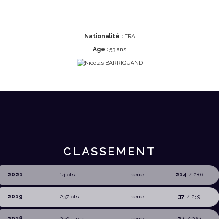
Nationalité :
FRA
Age :
53 ans
CLASSEMENT
2021
14 pts.
serie
214
/ 286
2019
237 pts.
serie
37
/ 259
2018
230,5 pts.
serie
24
/ 264