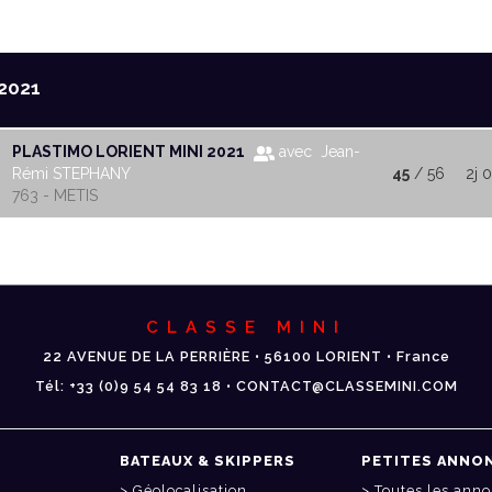
2021
PLASTIMO LORIENT MINI 2021
avec Jean-
Rémi STEPHANY
45
/ 56
2j 
763 - METIS
CLASSE MINI
22 AVENUE DE LA PERRIÈRE • 56100 LORIENT • France
Tél: +33 (0)9 54 54 83 18 • CONTACT@CLASSEMINI.COM
BATEAUX & SKIPPERS
PETITES ANNO
Géolocalisation
Toutes les ann