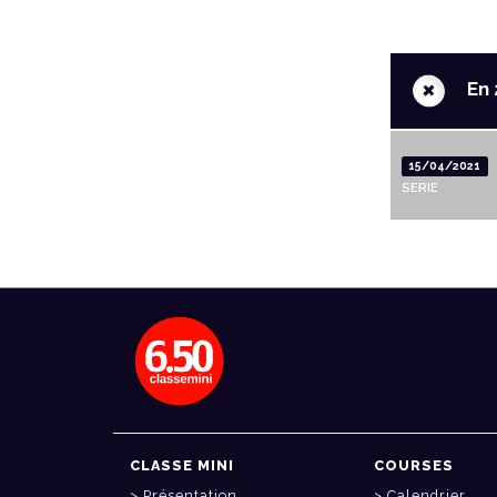
+
En 
15/04/2021
SERIE
CLASSE MINI
COURSES
Présentation
Calendrier