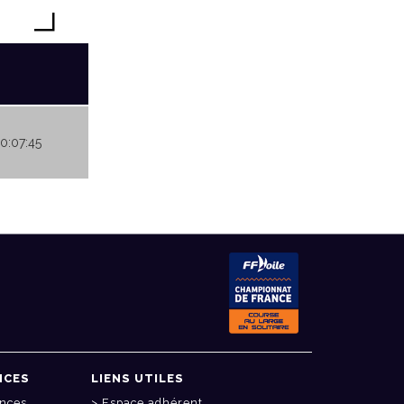
00:07:45
NCES
LIENS UTILES
onces
Espace adhérent