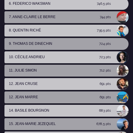
6. FEDERICO WAKSMAN
746,5 pts
7. ANNE-CLAIRE LE BERRE
744 pts
8. QUENTIN RICHÉ
739,5 pts
9. THOMAS DE DINECHIN
724 pts
10. CÉCILE ANDRIEU
723 pts
11. JULIE SIMON
712 pts
12. JEAN CRUSE
691 pts
12. JEAN MARRE
691 pts
14. BASILE BOURGNON
683 pts
15. JEAN-MARIE JEZEQUEL
678,5 pts