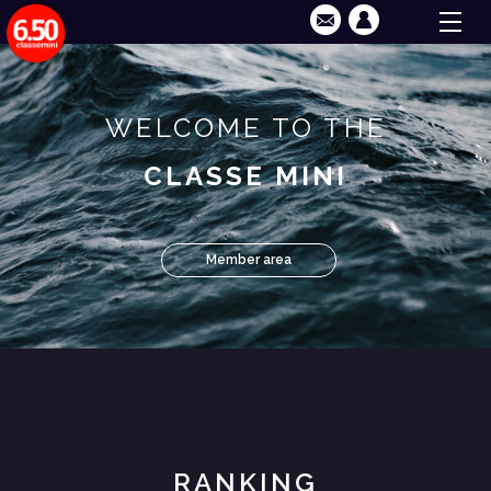
WELCOME TO THE
CLASSE MINI
Member area
RANKING