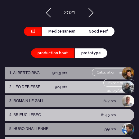
2021
all
Mediterranean
Good Perf
production boat
prototype
Calculation method
1. ALBERTO RIVA
981,5 pts
Export to csv
2. LÉO DEBIESSE
924 pts
au 05/08/2026
3. ROMAIN LE GALL
847 pts
4. BRIEUC LEBEC
814,5 pts
5. HUGO DHALLENNE
799 pts