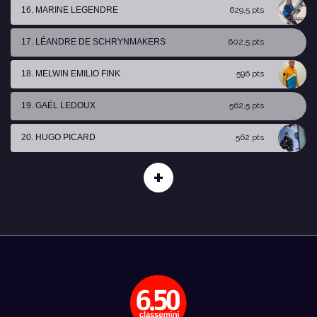
16. MARINE LEGENDRE
629,5 pts
17. LÉANDRE DE SCHRYNMAKERS
602,5 pts
18. MELWIN EMILIO FINK
596 pts
19. GAËL LEDOUX
562,5 pts
20. HUGO PICARD
562 pts
+