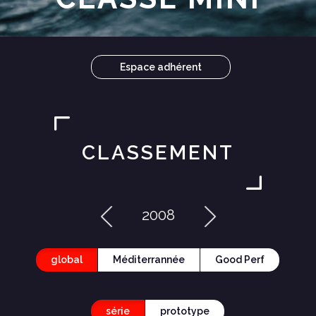
Espace adhérent
CLASSEMENT
2008
global
Méditerrannée
Good Perf
série
prototype