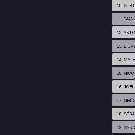
10. BER
11. GIA
12. ANT
13. LIO
14. MAT
15. NIC
16. JOE
17. GRÉ
18. SÉB
19. SAN