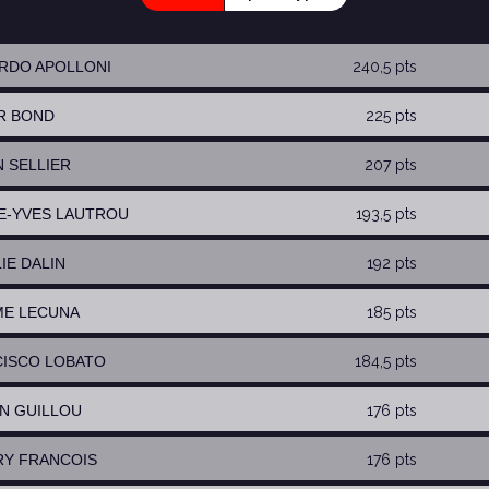
ARDO APOLLONI
240,5 pts
ER BOND
225 pts
N SELLIER
207 pts
RE-YVES LAUTROU
193,5 pts
IE DALIN
192 pts
ME LECUNA
185 pts
CISCO LOBATO
184,5 pts
EN GUILLOU
176 pts
RY FRANCOIS
176 pts