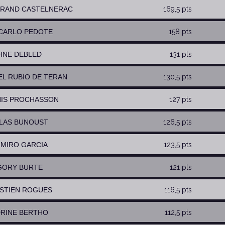
TRAND CASTELNERAC
169,5 pts
NCARLO PEDOTE
158 pts
OINE DEBLED
131 pts
NEL RUBIO DE TERAN
130,5 pts
HIS PROCHASSON
127 pts
OLAS BUNOUST
126,5 pts
L MIRO GARCIA
123,5 pts
GORY BURTE
121 pts
ASTIEN ROGUES
116,5 pts
DRINE BERTHO
112,5 pts