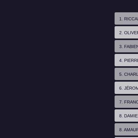
1. RICC
2. OLIV
3. FABIE
4. PIER
5. CHARL
6. JÉRO
7. FRAN
8. DAMI
8. AMAU