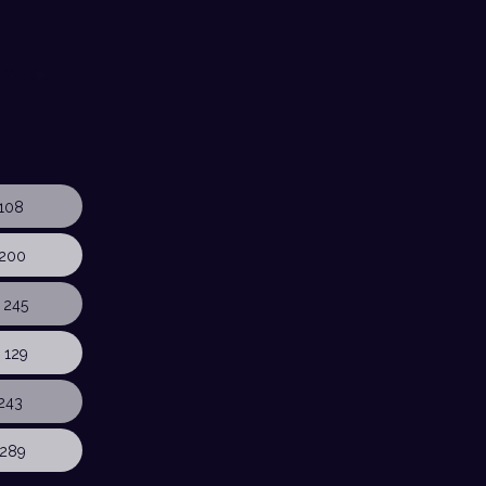
108
200
 245
 129
243
289