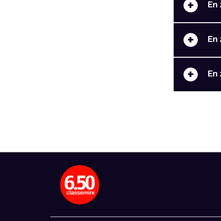
+
En 
+
En 
+
En 