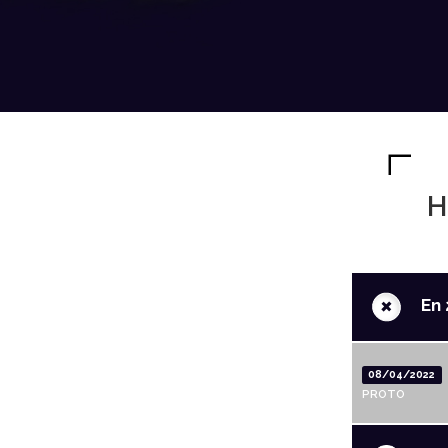
H
+
En 
08/04/2022
PROTO