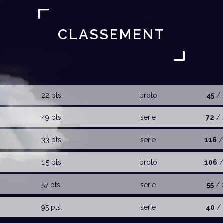
CLASSEMENT
22 pts.
proto
45
/ 
49 pts.
serie
72
/ 
33 pts.
serie
116
/
1,5 pts.
proto
106
/
57 pts.
serie
55
/ 
95 pts.
serie
40
/ 