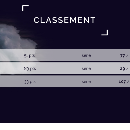
CLASSEMENT
51 pts.
serie
77
/ 
89 pts.
serie
29
/ 
33 pts.
serie
107
/