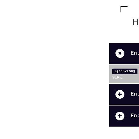
H
+
En 
14/06/2009
SERIE
+
En 
+
En 