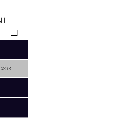
NI
1:08:18