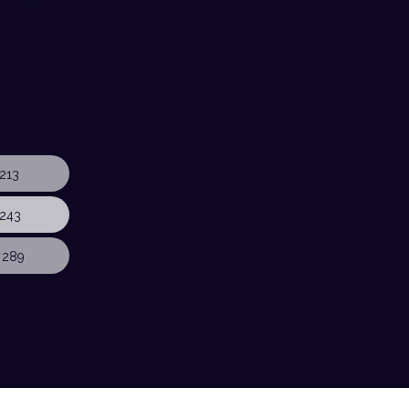
213
243
 289