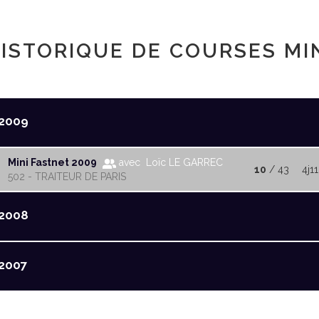
ISTORIQUE DE COURSES MI
2009
Mini Fastnet 2009
avec Loïc LE GARREC
10
/ 43
4j1
502 - TRAITEUR DE PARIS
2008
2007