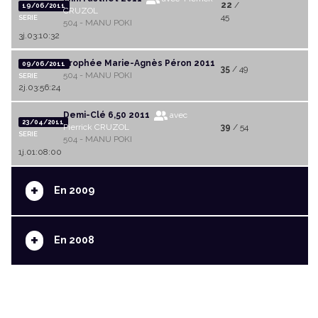
22
/
19/06/2011
CRUZOL
45
SERIE
504 - MANU POKI
3j.03:10:32
Trophée Marie-Agnès Péron 2011
09/06/2011
35
/ 49
504 - MANU POKI
SERIE
2j.03:56:24
Demi-Clé 6,50 2011
avec
23/04/2011
Pierrick CRUZOL
39
/ 54
SERIE
504 - MANU POKI
1j.01:08:00
+
En 2009
+
En 2008