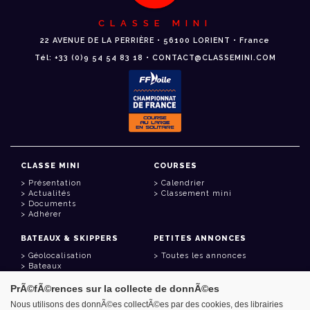
CLASSE MINI
22 AVENUE DE LA PERRIÈRE • 56100 LORIENT • France
Tél: +33 (0)9 54 54 83 18 • CONTACT@CLASSEMINI.COM
CLASSE MINI
COURSES
Présentation
Calendrier
Actualités
Classement mini
Documents
Adhérer
BATEAUX & SKIPPERS
PETITES ANNONCES
Géolocalisation
Toutes les annonces
Bateaux
Skippers
PrÃ©fÃ©rences sur la collecte de donnÃ©es
LIENS UTILES
Nous utilisons des donnÃ©es collectÃ©es par des cookies, des librairies