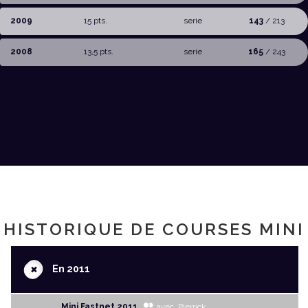
2009
15 pts.
serie
143
/ 213
2008
13,5 pts.
serie
165
/ 243
HISTORIQUE DE COURSES MINI
+
En 2011
Mini Fastnet 2011
avec Pierrick