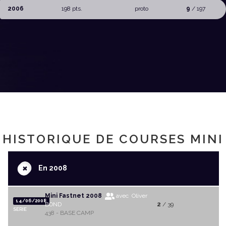
2006
198 pts.
proto
9
/ 197
HISTORIQUE DE COURSES MINI
+
En 2008
Mini Fastnet 2008
avec Oliver
14/06/2008
BOND
2
/ 39
SERIE
438 - BASE CAMP