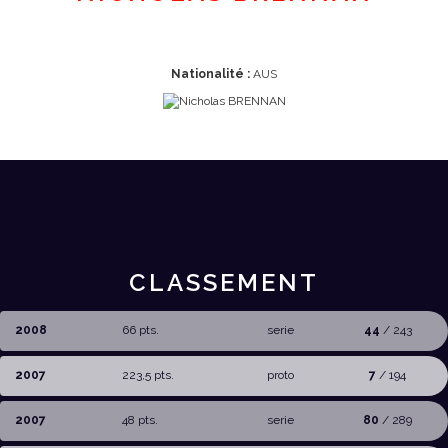
Nationalité :
AUS
CLASSEMENT
2008
66 pts.
serie
44
/ 243
2007
223,5 pts.
proto
7
/ 194
2007
48 pts.
serie
80
/ 289