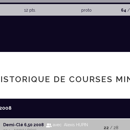
12 pts.
proto
64
/
ISTORIQUE DE COURSES MI
2008
Demi-Clé 6,50 2008
avec Alexis HUPIN
22
/ 28