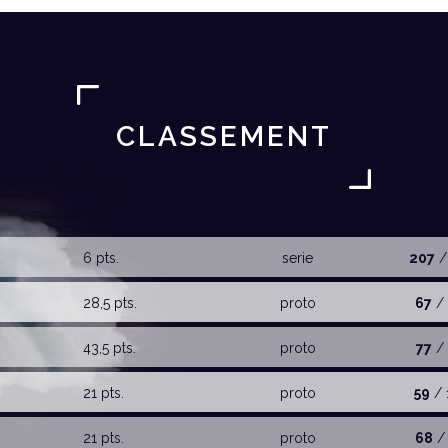
CLASSEMENT
6 pts.
serie
207
/
28,5 pts.
proto
67
/ 
43,5 pts.
proto
77
/ 
21 pts.
proto
59
/ 
21 pts.
proto
68
/ 