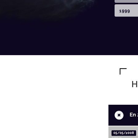
1999
H
+
En 
05/05/2008