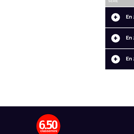
SERIE
+
En 
+
En 
+
En 