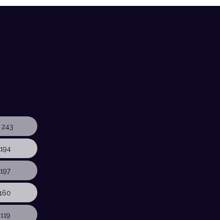
 243
194
197
160
119