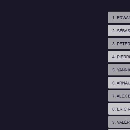
1. ERWA
2. SÉBA
3. PETE
4. PIER
5. YANN
6. ARNA
7. ALEX
8. ERIC
9. VALÉ