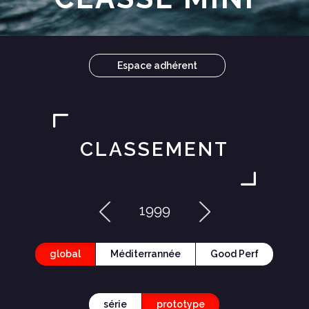
Espace adhérent
CLASSEMENT
1999
global
Méditerrannée
Good Perf
série
prototype