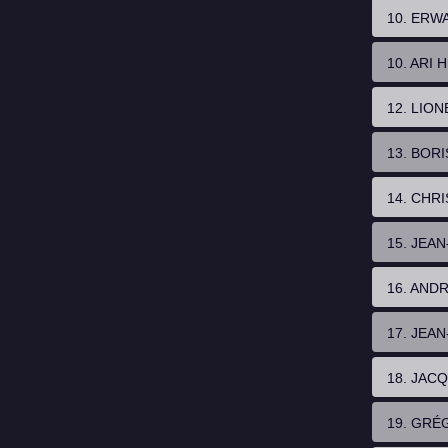
10. ERW
10. ARI
12. LIO
13. BOR
14. CHR
15. JEA
16. AND
17. JEA
18. JAC
19. GRÉ