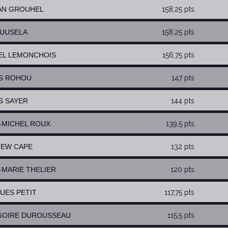
AN GROUHEL
158,25 pts
 HUUSELA
158,25 pts
NEL LEMONCHOIS
156,75 pts
IS ROHOU
147 pts
IS SAYER
144 pts
N-MICHEL ROUX
139,5 pts
REW CAPE
132 pts
N-MARIE THELIER
120 pts
QUES PETIT
117,75 pts
GOIRE DUROUSSEAU
115,5 pts