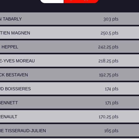
N TABARLY
303 pts
STIEN MAGNEN
250,5 pts
R HEPPEL
242,25 pts
RE-YVES MOREAU
218,25 pts
ICK BESTAVEN
192,75 pts
UD BOISSIERES
174 pts
 BENNETT
171 pts
 RENAULT
170,25 pts
RIE TISSERAUD-JULIEN
165 pts