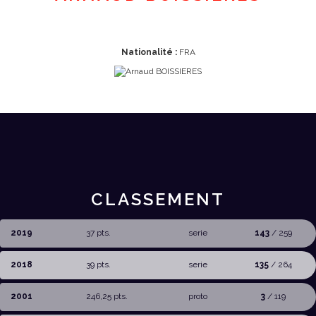
Nationalité :
FRA
CLASSEMENT
2019
37 pts.
serie
143
/ 259
2018
39 pts.
serie
135
/ 264
2001
246,25 pts.
proto
3
/ 119