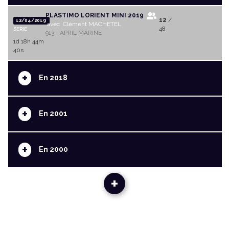
PLASTIMO LORIENT MINI 2019
12
/
12/04/2019
avec Clément MACHETEL
48
SERIE
913 - APRIL MARINE
1d 18h 44m
40s
+
En 2018
+
En 2001
+
En 2000
+