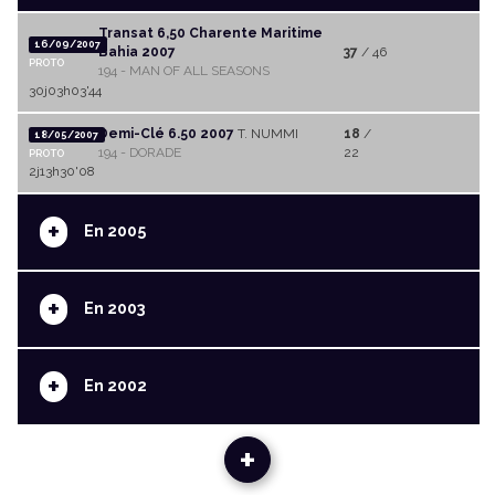
Transat 6,50 Charente Maritime
16/09/2007
Bahia 2007
37
/ 46
PROTO
194 - MAN OF ALL SEASONS
30j03h03'44
Demi-Clé 6.50 2007
T. NUMMI
18
/
18/05/2007
194 - DORADE
22
PROTO
2j13h30'08
+
En 2005
+
En 2003
+
En 2002
+