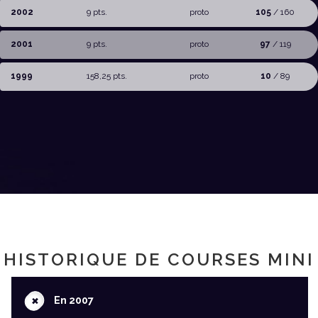
2002
9 pts.
proto
105
/ 160
2001
9 pts.
proto
97
/ 119
1999
158,25 pts.
proto
10
/ 89
HISTORIQUE DE COURSES MINI
+
En 2007