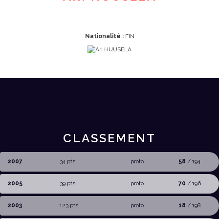
Nationalité :
FIN
CLASSEMENT
2007
34 pts.
proto
58
/ 194
2005
39 pts.
proto
70
/ 196
2003
123 pts.
proto
18
/ 198