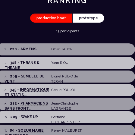
RANKING
production boat
prototype
13 participants
1
.
220 - ARMENS
David TABORE
2
.
318 - THRANE &
Yann RIOU
THRANE
3
.
269 - SEMELLE DE
Lionel RUBIO de
VENT
TERAN
4
.
345 -
INFORMATIQUE
Cécile POUJOL
ET STATIS...
5
.
212 -
PHARMACIENS
Jean-Christophe
SANS FRONT...
LAGRANGE
6
.
209 - WAKE UP
Bertrand
LECHARPENTIER
7
.
89 -
SOEUR MARIE
Rémy MALBURET