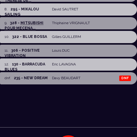
THERESE DE...
8
.
295 - MIKALOU
David SAUTRET
SAILING
9
.
328 -
MITSUBISHI
Thiphaine VRIGNAULT
POUR MECENA...
10
.
322 - BLUE BOSSA
Gilles GUILLERM
11
.
306 - POSITIVE
Louis DUC
VIBRATION
12
.
130 - BARRACUDA
Eric LAVAGNA
BLUES
dnf
.
235 - NEW DREAM
Davy BEAUDART
DNF