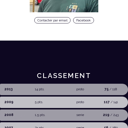
Contacter par email
Facebook
CLASSEMENT
2013
14 pts.
proto
75
/ 118
2009
5 pts.
proto
117
/ 141
2008
1,5 pts.
serie
219
/ 243
2007
74 pts.
serie
56
/ 289