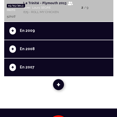
La Trinité - Plymouth 2013
05/05/2013
avec Louis SEGRE
2
/ 9
PROTO
679 - ROLL MY CHICKEN
52h16'
+
En 2009
+
En 2008
+
En 2007
+