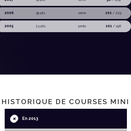
2006
39 pts.
serie
101
/ 225
2005
23 pts.
proto
101
/ 196
HISTORIQUE DE COURSES MINI
+
En 2013