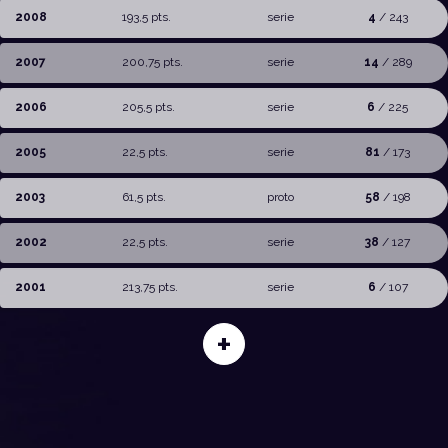
2008
193,5 pts.
serie
4
/ 243
2007
200,75 pts.
serie
14
/ 289
2006
205,5 pts.
serie
6
/ 225
2005
22,5 pts.
serie
81
/ 173
2003
61,5 pts.
proto
58
/ 198
2002
22,5 pts.
serie
38
/ 127
2001
213,75 pts.
serie
6
/ 107
+