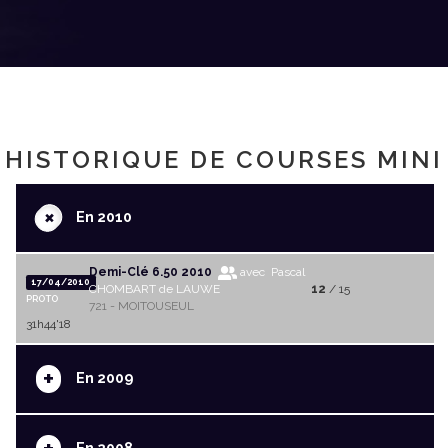
HISTORIQUE DE COURSES MINI
+
En 2010
Demi-Clé 6.50 2010
avec Pascal
17/04/2010
CHOMBART de LAUWE
12
/ 15
PROTO
721 - MOITOUSEUL
31h44'18
+
En 2009
En 2008