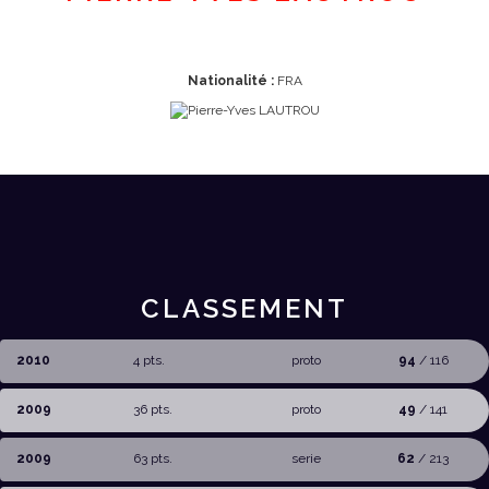
Nationalité :
FRA
CLASSEMENT
2010
4 pts.
proto
94
/ 116
2009
36 pts.
proto
49
/ 141
2009
63 pts.
serie
62
/ 213