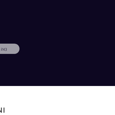
 243
NI