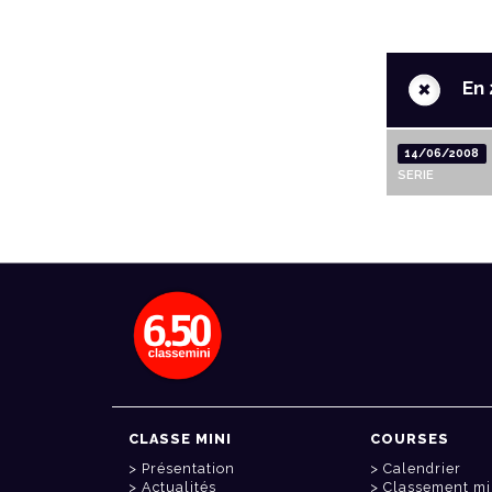
+
En 
14/06/2008
SERIE
CLASSE MINI
COURSES
Présentation
Calendrier
Actualités
Classement mi