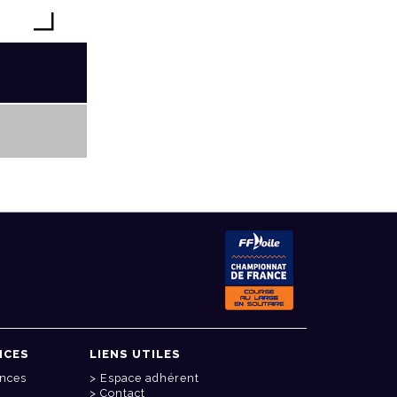
NCES
LIENS UTILES
onces
Espace adhérent
Contact