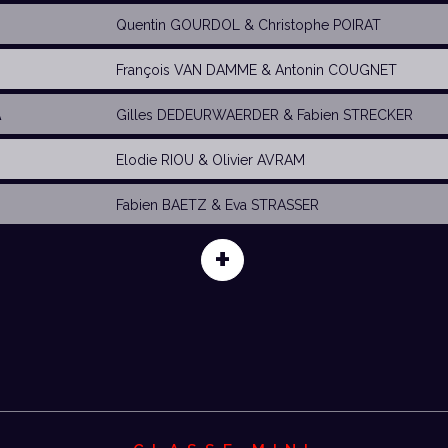
Quentin GOURDOL
&
Christophe POIRAT
François VAN DAMME
&
Antonin COUGNET
A
Gilles DEDEURWAERDER
&
Fabien STRECKER
Elodie RIOU
&
Olivier AVRAM
Fabien BAETZ &
Eva STRASSER
+