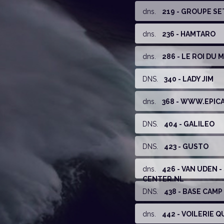
dns
.
219 - GROUPE S
dns
.
236 - HAMTARO
dns
.
286 - LE ROI DU 
DNS
.
340 - LADY JIM
dns
.
368 - WWW.EPIC
DNS
.
404 - GALILEO
DNS
.
423 - GUSTO
dns
.
426 - VAN UDEN -
CENTER.NL
DNS
.
438 - BASE CAMP
dns
.
442 - VOILERIE