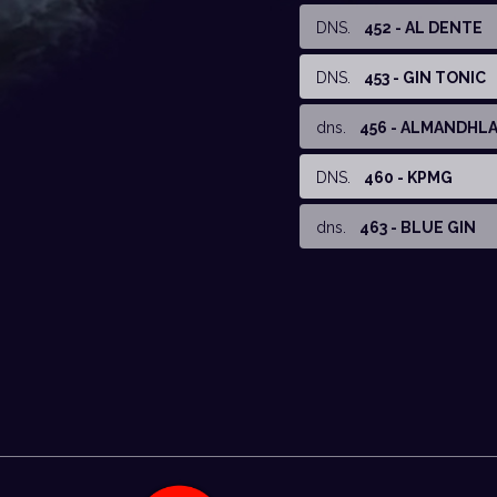
DNS
.
452 - AL DENTE
DNS
.
453 - GIN TONIC
dns
.
456 - ALMANDHL
DNS
.
460 - KPMG
dns
.
463 - BLUE GIN