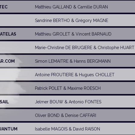
ETEC
Matthieu GALLAND
&
Camille DURAN
Sandrine BERTHO
&
Grégory MAGNE
MATELAS
Matthieu GIROLET
&
Vincent BARNAUD
Marie-Christine DE BRUGIERE
&
Christophe HUART
AR.COM
Simon LEMAITRE
&
Hanns BERGMANN
Antoine PROUTIERE
&
Hugues CHOLLET
Patrick POLET
&
Maxime ROESCH
 SAIL
Jelmer BOUW
&
Antonio FONTES
Oliver BOND
&
Denise CAFFARI
 QUANTUM
Isabelle MAGOIS
&
David RAISON