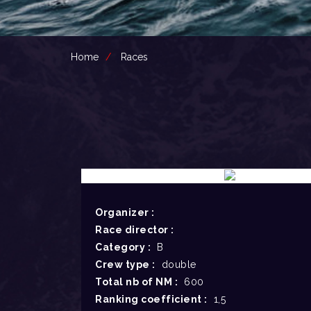
Home
Races
Organizer :
Race director :
Category :
B
Crew type :
double
Total nb of NM :
600
Ranking coefficient :
1,5