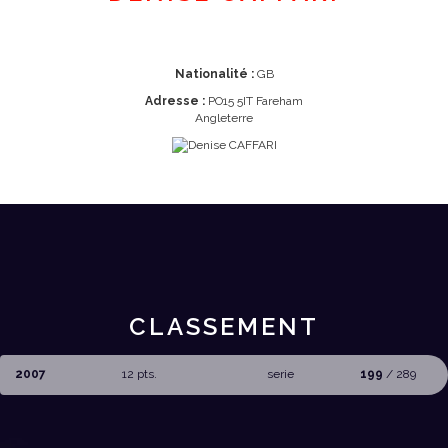
Nationalité :
GB
Adresse :
PO15 5IT Fareham
Angleterre
CLASSEMENT
2007
12 pts.
serie
199
/ 289