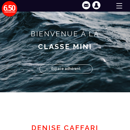
BIENVENUE À LA
CLASSE MINI
Espace adhérent
DENISE CAFFARI