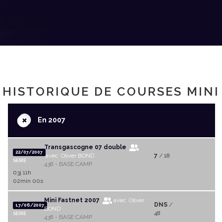
HISTORIQUE DE COURSES MINI
+
En 2007
Transgascogne 07 double
22/07/2007
avec Oliver BOND
7
/ 18
SERIE
438 - BASE CAMP
03j 11h
02min 00s
Mini Fastnet 2007
avec Oliver
DNS
/
17/06/2007
BOND
48
SERIE
438 - BASE CAMP