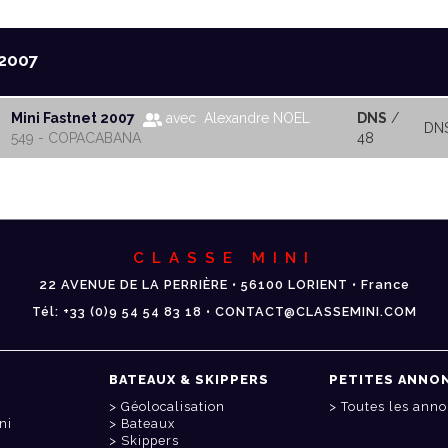
2007
Mini Fastnet 2007
avec Alexandre NOEL
DNS
/
DN
549 - COPACABANA
48
CLASSE MINI
22 AVENUE DE LA PERRIÈRE • 56100 LORIENT • France
Tél: +33 (0)9 54 54 83 18 • CONTACT@CLASSEMINI.COM
BATEAUX & SKIPPERS
PETITES ANNO
Géolocalisation
Toutes les ann
ni
Bateaux
Skippers